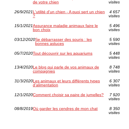
de votre chien
visites
26/9/2021
L'utilité d'un chien - A quoi sert un chien
4 657
?
visites
15/1/2021
Assurance maladie animaux faire le
5 496
bon choix
visites
03/12/2020
Se débarrasser des souris : les
5 590
bonnes astuces
visites
05/7/2020
Tout découvrir sur les aquariums
5 448
visites
13/4/2020
Le blog qui parle de vos animaux de
8 748
compagnies
visites
31/3/2020
Les animaux et leurs différents types
6 307
d’alimentation
visites
12/1/2020
Comment choisir sa paire de jumelles?
7 920
visites
08/8/2019
Où garder les cendres de mon chat
8 350
visites