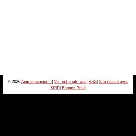
© 2026
Animal-evasion.fr
|
Voir notre site web
|
RSS
|
Site réalisé avec
SPIP
|
Espace Privé