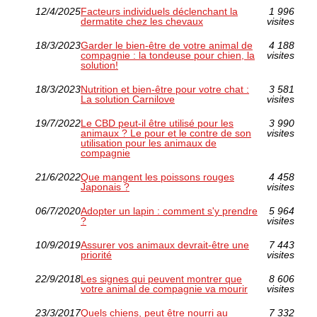
12/4/2025
Facteurs individuels déclenchant la
1 996
dermatite chez les chevaux
visites
18/3/2023
Garder le bien-être de votre animal de
4 188
compagnie : la tondeuse pour chien, la
visites
solution!
18/3/2023
Nutrition et bien-être pour votre chat :
3 581
La solution Carnilove
visites
19/7/2022
Le CBD peut-il être utilisé pour les
3 990
animaux ? Le pour et le contre de son
visites
utilisation pour les animaux de
compagnie
21/6/2022
Que mangent les poissons rouges
4 458
Japonais ?
visites
06/7/2020
Adopter un lapin : comment s'y prendre
5 964
?
visites
10/9/2019
Assurer vos animaux devrait-être une
7 443
priorité
visites
22/9/2018
Les signes qui peuvent montrer que
8 606
votre animal de compagnie va mourir
visites
23/3/2017
Quels chiens, peut être nourri au
7 332