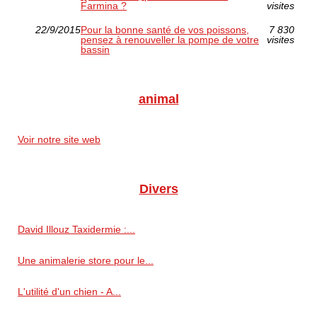
Farmina ?
visites
22/9/2015
Pour la bonne santé de vos poissons,
7 830
pensez à renouveller la pompe de votre
visites
bassin
animal
Voir notre site web
Divers
David Illouz Taxidermie :...
Une animalerie store pour le...
L'utilité d'un chien - A...