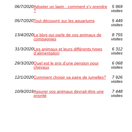
06/7/2020
Adopter un lapin : comment s'y prendre
5 969
?
visites
05/7/2020
Tout découvrir sur les aquariums
5 449
visites
13/4/2020
Le blog qui parle de vos animaux de
8 755
compagnies
visites
31/3/2020
Les animaux et leurs différents types
6 312
d’alimentation
visites
29/3/2020
Quel est le prix d'une pension pour
6 068
chevaux
visites
12/1/2020
Comment choisir sa paire de jumelles?
7 926
visites
10/9/2019
Assurer vos animaux devrait-être une
7 448
priorité
visites