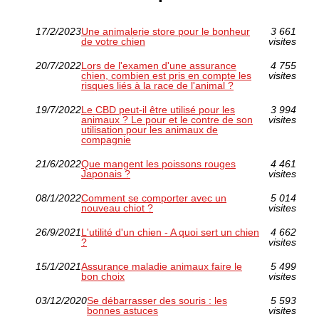
17/2/2023
Une animalerie store pour le bonheur
3 661
de votre chien
visites
20/7/2022
Lors de l'examen d'une assurance
4 755
chien, combien est pris en compte les
visites
risques liés à la race de l'animal ?
19/7/2022
Le CBD peut-il être utilisé pour les
3 994
animaux ? Le pour et le contre de son
visites
utilisation pour les animaux de
compagnie
21/6/2022
Que mangent les poissons rouges
4 461
Japonais ?
visites
08/1/2022
Comment se comporter avec un
5 014
nouveau chiot ?
visites
26/9/2021
L'utilité d'un chien - A quoi sert un chien
4 662
?
visites
15/1/2021
Assurance maladie animaux faire le
5 499
bon choix
visites
03/12/2020
Se débarrasser des souris : les
5 593
bonnes astuces
visites