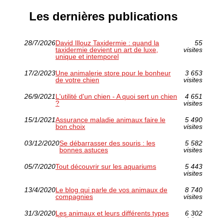
Les dernières publications
28/7/2026
David Illouz Taxidermie : quand la
55
taxidermie devient un art de luxe,
visites
unique et intemporel
17/2/2023
Une animalerie store pour le bonheur
3 653
de votre chien
visites
26/9/2021
L'utilité d'un chien - A quoi sert un chien
4 651
?
visites
15/1/2021
Assurance maladie animaux faire le
5 490
bon choix
visites
03/12/2020
Se débarrasser des souris : les
5 582
bonnes astuces
visites
05/7/2020
Tout découvrir sur les aquariums
5 443
visites
13/4/2020
Le blog qui parle de vos animaux de
8 740
compagnies
visites
31/3/2020
Les animaux et leurs différents types
6 302