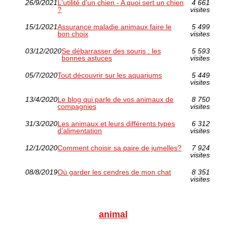
26/9/2021
L'utilité d'un chien - A quoi sert un chien
4 661
?
visites
15/1/2021
Assurance maladie animaux faire le
5 499
bon choix
visites
03/12/2020
Se débarrasser des souris : les
5 593
bonnes astuces
visites
05/7/2020
Tout découvrir sur les aquariums
5 449
visites
13/4/2020
Le blog qui parle de vos animaux de
8 750
compagnies
visites
31/3/2020
Les animaux et leurs différents types
6 312
d’alimentation
visites
12/1/2020
Comment choisir sa paire de jumelles?
7 924
visites
08/8/2019
Où garder les cendres de mon chat
8 351
visites
animal