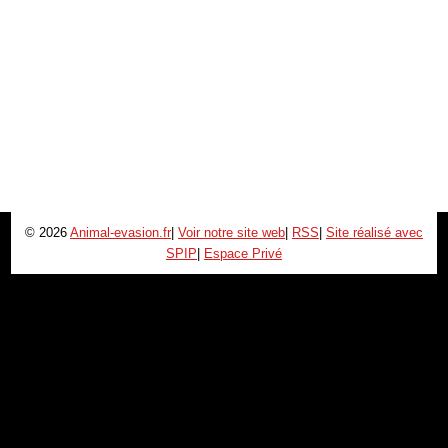
© 2026
Animal-evasion.fr
|
Voir notre site web
|
RSS
|
Site réalisé avec
SPIP
|
Espace Privé