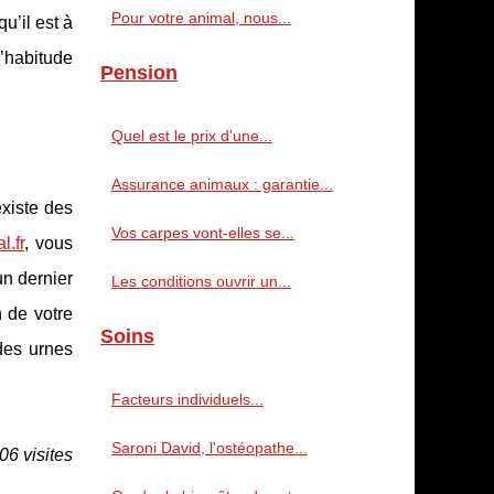
Pour votre animal, nous...
u’il est à
l’habitude
Pension
Quel est le prix d'une...
Assurance animaux : garantie...
existe des
Vos carpes vont-elles se...
l.fr
, vous
un dernier
Les conditions ouvrir un...
 de votre
Soins
des urnes
Facteurs individuels...
Saroni David, l'ostéopathe...
06 visites