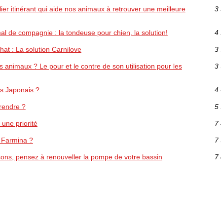
ier itinérant qui aide nos animaux à retrouver une meilleure
3 
al de compagnie : la tondeuse pour chien, la solution!
4 
chat : La solution Carnilove
3 
es animaux ? Le pour et le contre de son utilisation pour les
3 
s Japonais ?
4 
rendre ?
5 
une priorité
7 
u Farmina ?
7 
sons, pensez à renouveller la pompe de votre bassin
7 