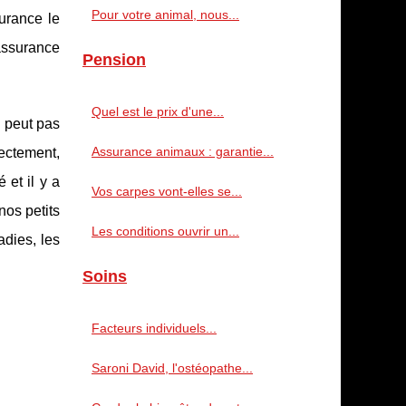
Pour votre animal, nous...
urance le
 assurance
Pension
Quel est le prix d'une...
 peut pas
Assurance animaux : garantie...
ectement,
 et il y a
Vos carpes vont-elles se...
os petits
Les conditions ouvrir un...
adies, les
Soins
Facteurs individuels...
Saroni David, l'ostéopathe...