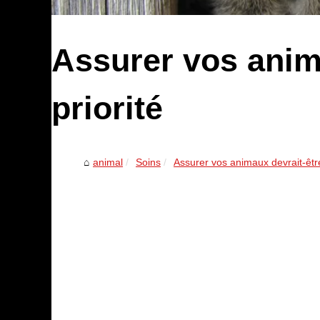
Assurer vos anim
priorité
animal
Soins
Assurer vos animaux devrait-être