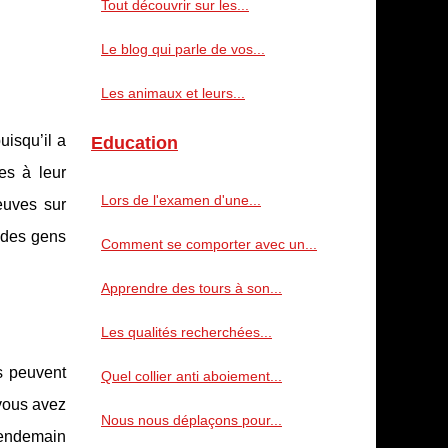
Tout découvrir sur les...
Le blog qui parle de vos...
Les animaux et leurs...
isqu’il a
Education
es à leur
Lors de l'examen d'une...
euves sur
t des gens
Comment se comporter avec un...
Apprendre des tours à son...
Les qualités recherchées...
s peuvent
Quel collier anti aboiement...
vous avez
Nous nous déplaçons pour...
 lendemain