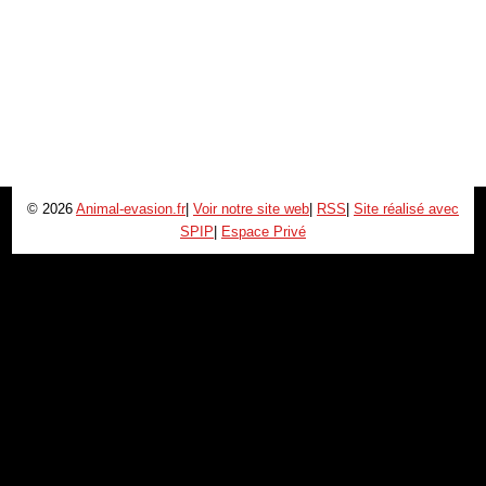
© 2026
Animal-evasion.fr
|
Voir notre site web
|
RSS
|
Site réalisé avec
SPIP
|
Espace Privé