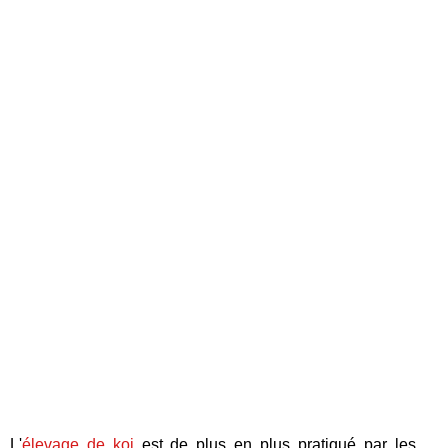
L'
élevage de koi
est de plus en plus pratiqué par les