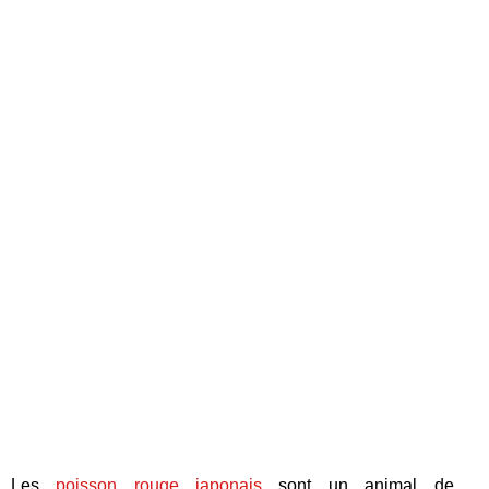
Les
poisson rouge japonais
sont un animal de