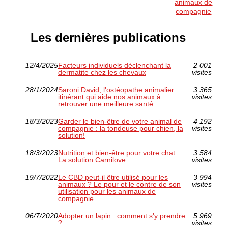
animaux de
compagnie
Les dernières publications
12/4/2025
Facteurs individuels déclenchant la
2 001
dermatite chez les chevaux
visites
28/1/2024
Saroni David, l'ostéopathe animalier
3 365
itinérant qui aide nos animaux à
visites
retrouver une meilleure santé
18/3/2023
Garder le bien-être de votre animal de
4 192
compagnie : la tondeuse pour chien, la
visites
solution!
18/3/2023
Nutrition et bien-être pour votre chat :
3 584
La solution Carnilove
visites
19/7/2022
Le CBD peut-il être utilisé pour les
3 994
animaux ? Le pour et le contre de son
visites
utilisation pour les animaux de
compagnie
06/7/2020
Adopter un lapin : comment s'y prendre
5 969
?
visites