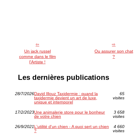
Un jack russel
Ou assurer son chat
comme dans le film
?
l'Artiste !
Les dernières publications
28/7/2026
David Illouz Taxidermie : quand la
65
taxidermie devient un art de luxe,
visites
unique et intemporel
17/2/2023
Une animalerie store pour le bonheur
3 658
de votre chien
visites
26/9/2021
L'utilité d'un chien - A quoi sert un chien
4 660
?
visites