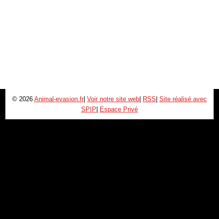
© 2026
Animal-evasion.fr
|
Voir notre site web
|
RSS
|
Site réalisé avec
SPIP
|
Espace Privé