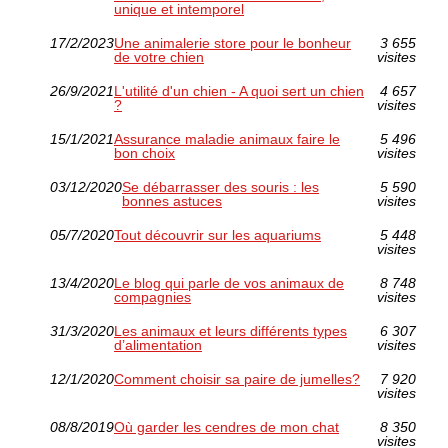
unique et intemporel
17/2/2023
Une animalerie store pour le bonheur
3 655
de votre chien
visites
26/9/2021
L'utilité d'un chien - A quoi sert un chien
4 657
?
visites
15/1/2021
Assurance maladie animaux faire le
5 496
bon choix
visites
03/12/2020
Se débarrasser des souris : les
5 590
bonnes astuces
visites
05/7/2020
Tout découvrir sur les aquariums
5 448
visites
13/4/2020
Le blog qui parle de vos animaux de
8 748
compagnies
visites
31/3/2020
Les animaux et leurs différents types
6 307
d’alimentation
visites
12/1/2020
Comment choisir sa paire de jumelles?
7 920
visites
08/8/2019
Où garder les cendres de mon chat
8 350
visites