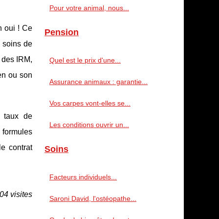
Pour votre animal, nous...
h oui ! Ce
Pension
x soins de
, des IRM,
Quel est le prix d'une...
ien ou son
Assurance animaux : garantie...
Vos carpes vont-elles se...
s taux de
Les conditions ouvrir un...
s formules
le contrat
Soins
Facteurs individuels...
04 visites
Saroni David, l'ostéopathe...