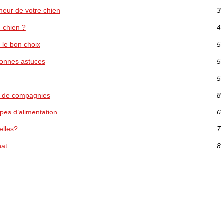
heur de votre chien
3 
n chien ?
4 
 le bon choix
5 
bonnes astuces
5 
5 
x de compagnies
8 
ypes d’alimentation
6 
elles?
7 
hat
8 